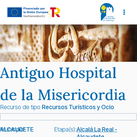
Saltar
al
contenido
Antiguo Hospital
de la Misericordia
Recurso de tipo
Recursos Turísticos y Ocio
Municipio:
ALCAUDETE
Etapa(s):
Alcalá La Real -
Alcaudete