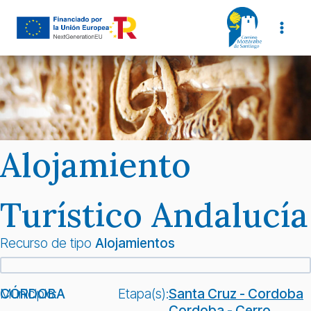
Saltar
al
contenido
Alojamiento
Turístico Andalucía
Recurso de tipo
Alojamientos
Municipio:
CÓRDOBA
Etapa(s):
Santa Cruz - Cordoba
Cordoba - Cerro