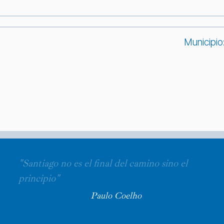
Municipio
"Santiago no es el final del camino sino el
principio"
Paulo Coelho