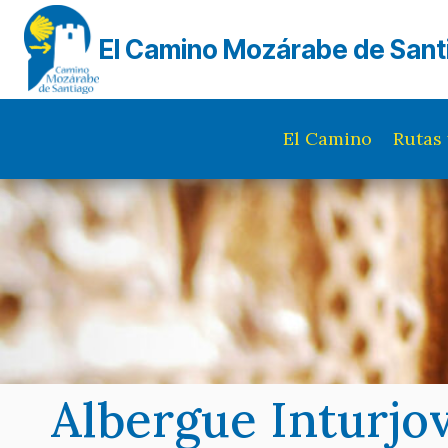
Saltar
al
El Camino Mozárabe de Sant
contenido
El Camino
Rutas 
Albergue Inturjo