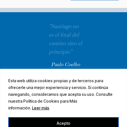
"Santiago no
es el final del
camino sino el
principio"
Paulo Coelho
Esta web utiliza cookies propias y de terceros para
ofrecerle una mejor experiencia y servicio. Si continúa
navegando, consideramos que acepta su uso. Consulte
nuestra Política de Cookies para Más
información.
Leer más
© 2026 El Camino Mozárabe de Santiago · diseña
Acepto
Aviso legal
Accesibilidad
Mapa web