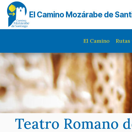
Saltar
al
El Camino Mozárabe de Sant
contenido
El Camino
Rutas 
Teatro Romano d