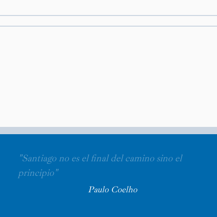
"Santiago no es el final del camino sino el
principio"
Paulo Coelho