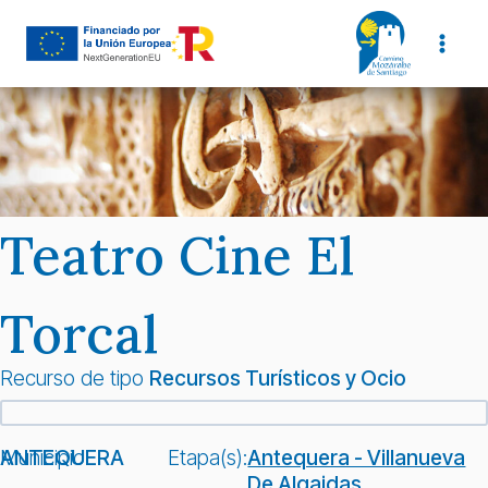
Saltar
al
contenido
Teatro Cine El
Torcal
Recurso de tipo
Recursos Turísticos y Ocio
Municipio:
ANTEQUERA
Etapa(s):
Antequera - Villanueva
De Algaidas