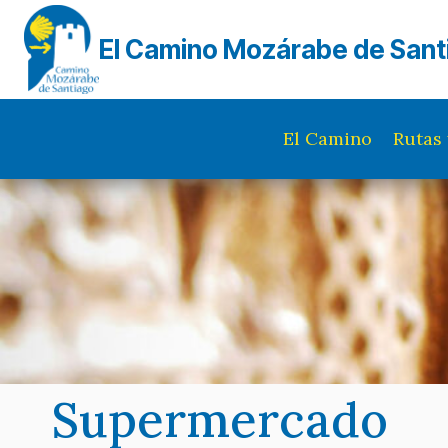
Saltar
al
El Camino Mozárabe de Sant
contenido
El Camino
Rutas 
Supermercado