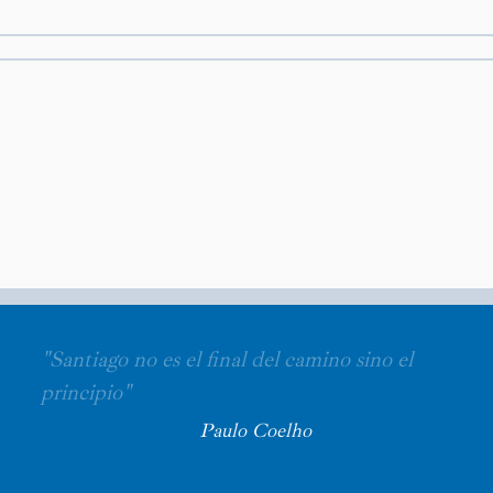
"Santiago no es el final del camino sino el
principio"
Paulo Coelho