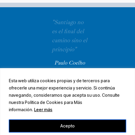
"Santiago no
es el final del
camino sino el
principio"
Paulo Coelho
Esta web utiliza cookies propias y de terceros para
ofrecerle una mejor experiencia y servicio. Si continúa
navegando, consideramos que acepta su uso. Consulte
nuestra Política de Cookies para Más
información.
Leer más
© 2026 El Camino Mozárabe de Santiago · diseña
Acepto
Aviso legal
Accesibilidad
Mapa web