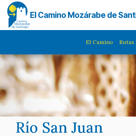
Saltar
al
El Camino Mozárabe de Sant
contenido
El Camino
Rutas 
Río San Juan