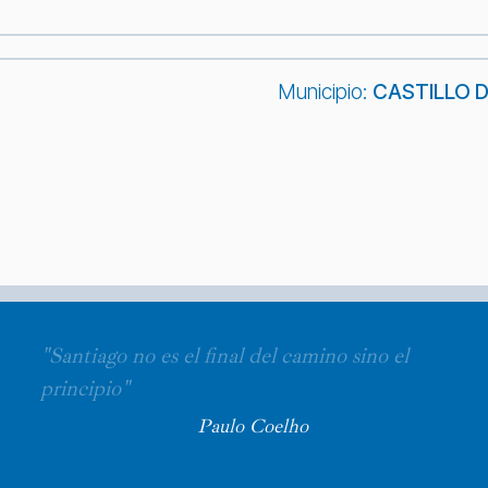
Municipio:
CASTILLO 
"Santiago no es el final del camino sino el
principio"
Paulo Coelho