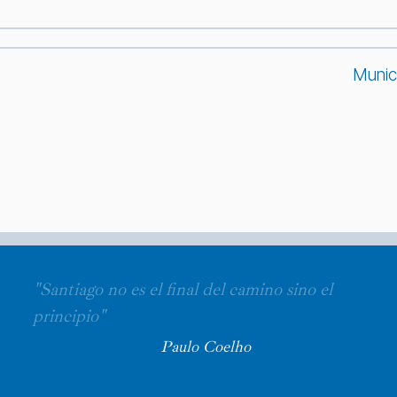
Munic
"Santiago no es el final del camino sino el
principio"
Paulo Coelho