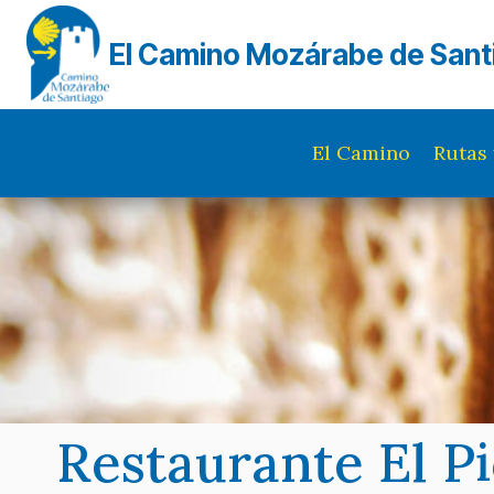
Saltar
al
El Camino Mozárabe de Sant
contenido
El Camino
Rutas 
Restaurante El P