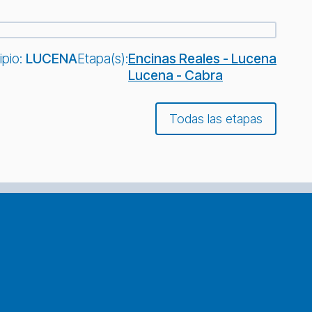
ipio:
LUCENA
Etapa(s):
Encinas Reales - Lucena
Lucena - Cabra
Todas las etapas