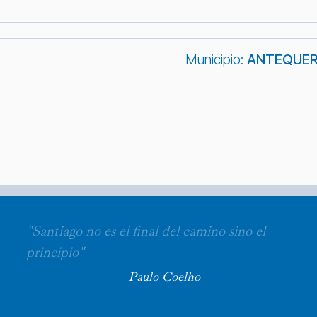
Municipio:
ANTEQUE
"Santiago no es el final del camino sino el
principio"
Paulo Coelho