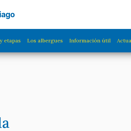
iago
y etapas
Los albergues
Información útil
Actua
da