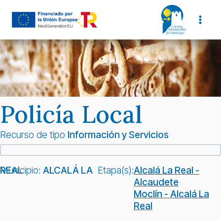
Saltar
al
contenido
Policía Local
Recurso de tipo
Información y Servicios
Municipio:
ALCALÁ LA REAL
Etapa(s):
Alcalá La Real -
Alcaudete
Moclín - Alcalá La
Real