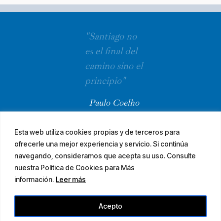
"Santiago no
es el final del
camino sino el
principio"
Paulo Coelho
Esta web utiliza cookies propias y de terceros para
ofrecerle una mejor experiencia y servicio. Si continúa
navegando, consideramos que acepta su uso. Consulte
nuestra Política de Cookies para Más
información.
Leer más
© 2026 El Camino Mozárabe de Santiago · diseña
Acepto
Aviso legal
Accesibilidad
Mapa web