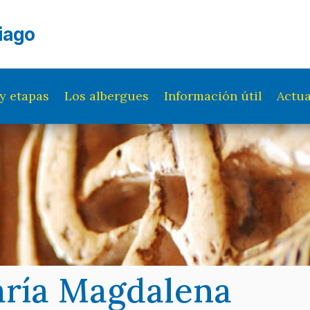
iago
y etapas
Los albergues
Información útil
Actua
aría Magdalena