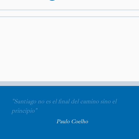
"Santiago no es el final del camino sino el
principio"
Paulo Coelho