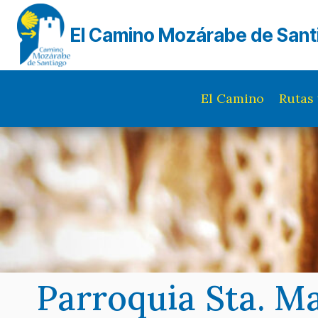
Saltar
al
El Camino Mozárabe de Sant
contenido
El Camino
Rutas 
Parroquia Sta. M