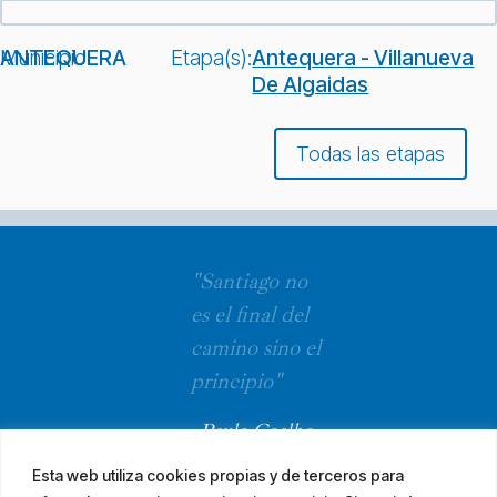
Municipio:
ANTEQUERA
Etapa(s):
Antequera - Villanueva
De Algaidas
Todas las etapas
"Santiago no
es el final del
camino sino el
principio"
Paulo Coelho
Esta web utiliza cookies propias y de terceros para