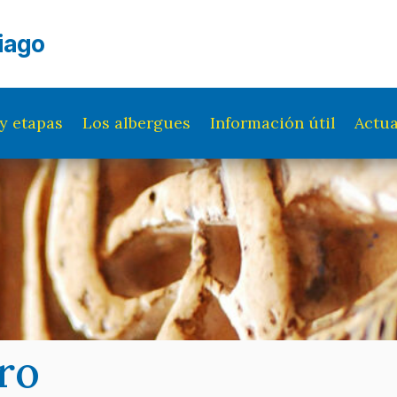
iago
y etapas
Los albergues
Información útil
Actua
ro