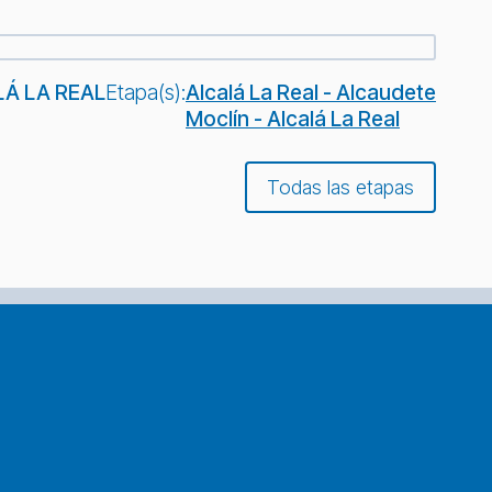
Á LA REAL
Etapa(s):
Alcalá La Real - Alcaudete
Moclín - Alcalá La Real
Todas las etapas