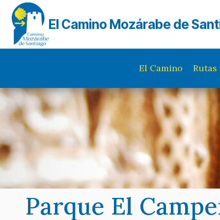
Saltar
al
El Camino Mozárabe de Sant
contenido
El Camino
Rutas 
Parque El Campe