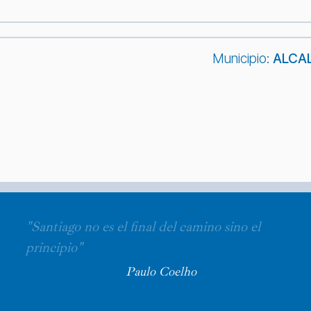
Municipio:
ALCAL
"Santiago no es el final del camino sino el
principio"
Paulo Coelho