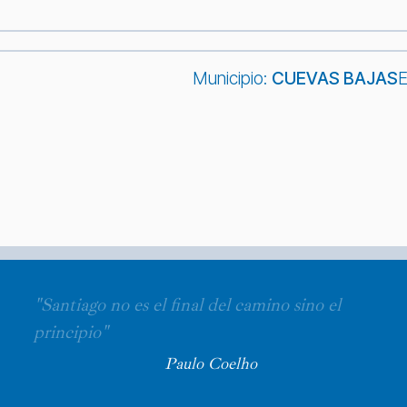
Municipio:
CUEVAS BAJAS
E
"Santiago no es el final del camino sino el
principio"
Paulo Coelho