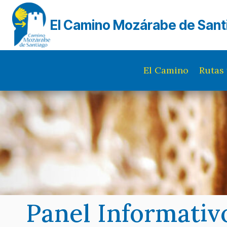
Saltar
al
El Camino Mozárabe de Sant
contenido
El Camino
Rutas 
Panel Informativ