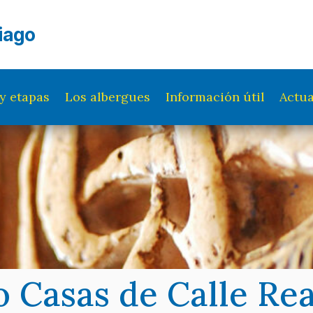
iago
y etapas
Los albergues
Información útil
Actua
o Casas de Calle Rea