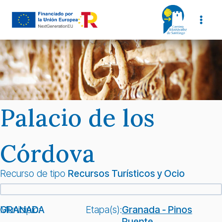
Saltar
al
contenido
Palacio de los
Córdova
Recurso de tipo
Recursos Turísticos y Ocio
Municipio:
GRANADA
Etapa(s):
Granada - Pinos
Puente