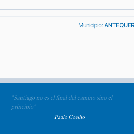
Municipio:
ANTEQUE
"Santiago no es el final del camino sino el
principio"
Paulo Coelho