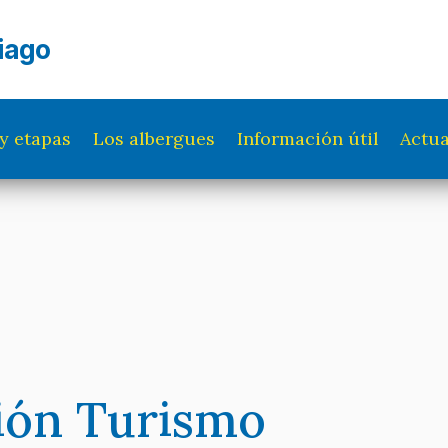
iago
y etapas
Los albergues
Información útil
Actua
ión Turismo