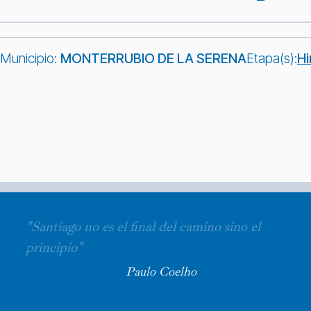
Municipio:
MONTERRUBIO DE LA SERENA
Etapa(s):
Hi
"Santiago no es el final del camino sino el
principio"
Paulo Coelho