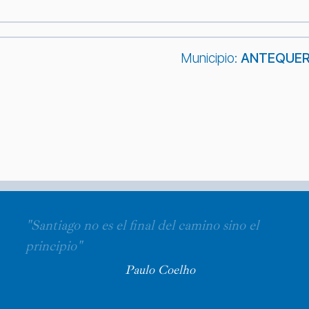
Municipio:
ANTEQUE
"Santiago no es el final del camino sino el
principio"
Paulo Coelho