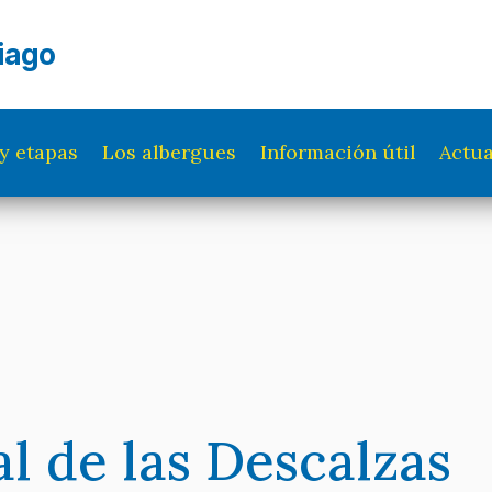
iago
y etapas
Los albergues
Información útil
Actua
 de las Descalzas