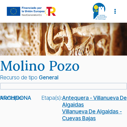
Saltar
al
contenido
Molino Pozo
Recurso de tipo
General
Municipio:
ARCHIDONA
Etapa(s):
Antequera - Villanueva De
Algaidas
Villanueva De Algaidas -
Cuevas Bajas