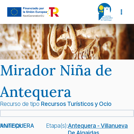
Saltar
al
contenido
Mirador Niña de
Antequera
Recurso de tipo
Recursos Turísticos y Ocio
Municipio:
ANTEQUERA
Etapa(s):
Antequera - Villanueva
De Algaidas