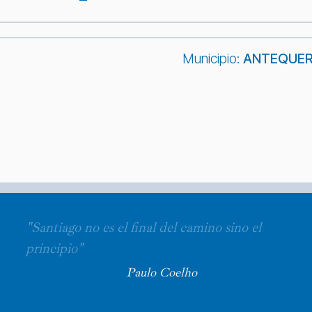
Municipio:
ANTEQUE
"Santiago no es el final del camino sino el
principio"
Paulo Coelho