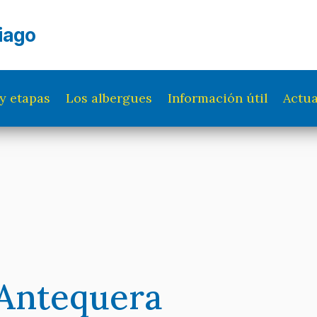
iago
y etapas
Los albergues
Información útil
Actua
 Antequera