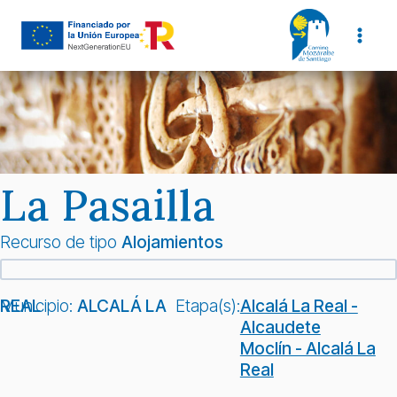
Saltar
al
contenido
La Pasailla
Recurso de tipo
Alojamientos
Municipio:
ALCALÁ LA REAL
Etapa(s):
Alcalá La Real -
Alcaudete
Moclín - Alcalá La
Real