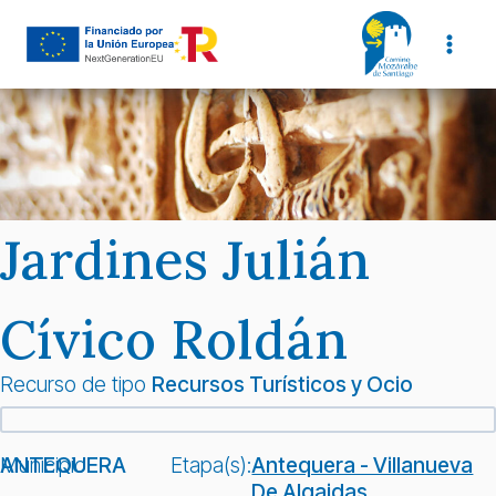
Saltar
al
contenido
Jardines Julián
Cívico Roldán
Recurso de tipo
Recursos Turísticos y Ocio
Municipio:
ANTEQUERA
Etapa(s):
Antequera - Villanueva
De Algaidas