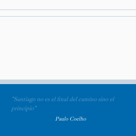
"Santiago no es el final del camino sino el
principio"
Paulo Coelho