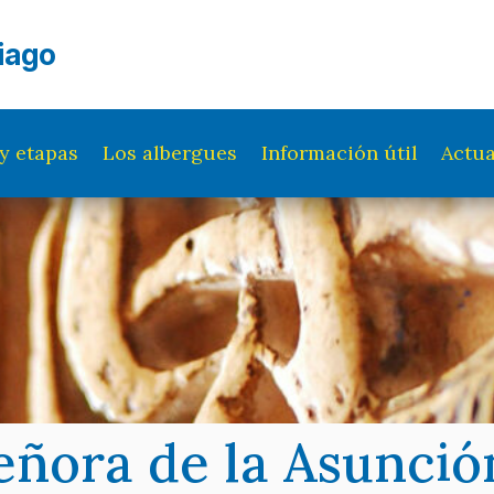
iago
y etapas
Los albergues
Información útil
Actua
eñora de la Asunció