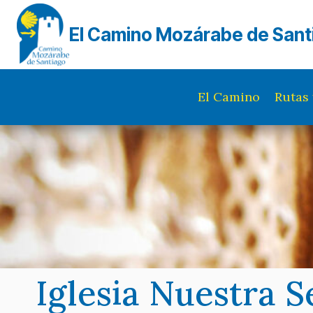
Saltar
al
El Camino Mozárabe de Sant
contenido
El Camino
Rutas 
Iglesia Nuestra S