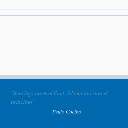
"Santiago no es el final del camino sino el
principio"
Paulo Coelho