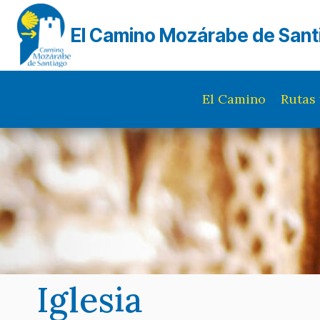
Saltar
al
El Camino Mozárabe de Sant
contenido
El Camino
Rutas 
Iglesia