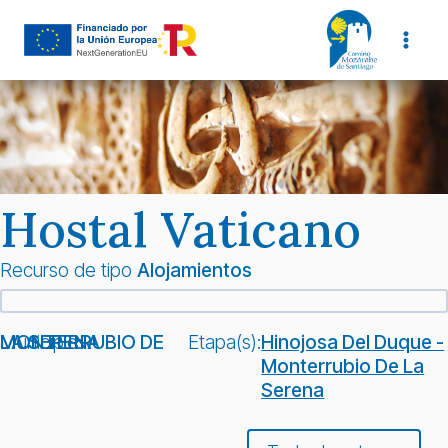
Saltar
al
contenido
Hostal Vaticano
Recurso de tipo
Alojamientos
Municipio:
MONTERRUBIO DE LA SERENA
Etapa(s):
Hinojosa Del Duque -
Monterrubio De La
Serena