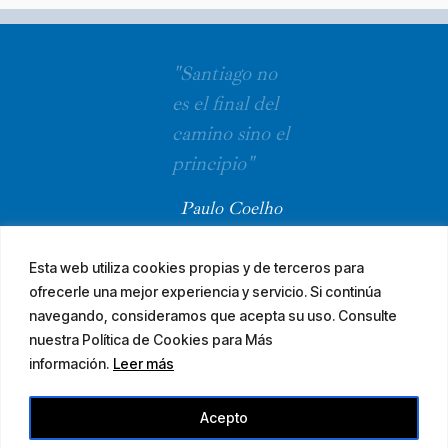
"Santiago no
es el final del
camino sino el
principio"
Paulo Coelho
Esta web utiliza cookies propias y de terceros para
ofrecerle una mejor experiencia y servicio. Si continúa
navegando, consideramos que acepta su uso. Consulte
nuestra Política de Cookies para Más
información.
Leer más
© 2026 El Camino Mozárabe de Santiago · diseña
Acepto
Aviso legal
Accesibilidad
Mapa web