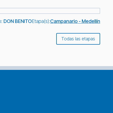
o:
DON BENITO
Etapa(s):
Campanario - Medellín
Todas las etapas