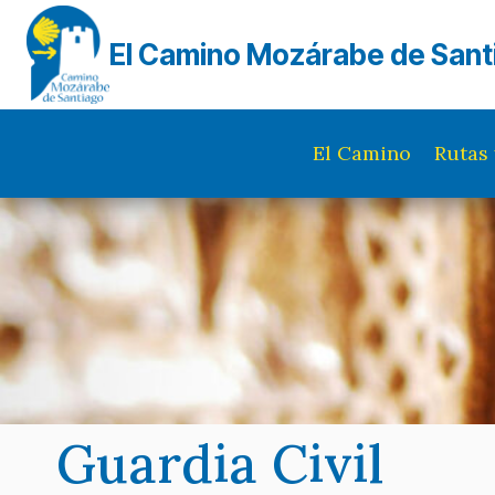
Saltar
al
El Camino Mozárabe de Sant
contenido
El Camino
Rutas 
Guardia Civil