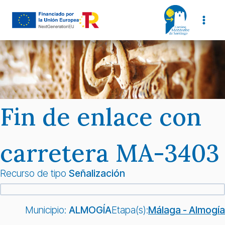
Saltar
al
contenido
Fin de enlace con
carretera MA-3403
Recurso de tipo
Señalización
Municipio:
ALMOGÍA
Etapa(s):
Málaga - Almogía