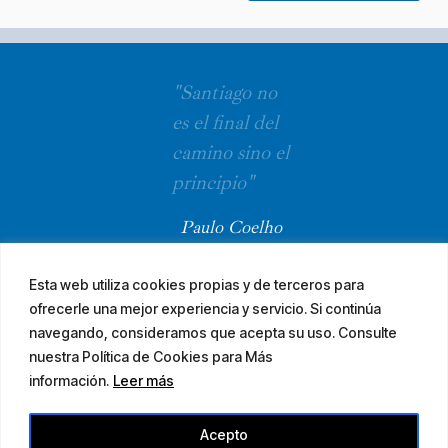
"Santiago no
es el final del
camino sino el
principio"
Paulo Coelho
Esta web utiliza cookies propias y de terceros para
ofrecerle una mejor experiencia y servicio. Si continúa
navegando, consideramos que acepta su uso. Consulte
nuestra Política de Cookies para Más
información.
Leer más
© 2026 El Camino Mozárabe de Santiago · diseña
Acepto
Aviso legal
Accesibilidad
Mapa web