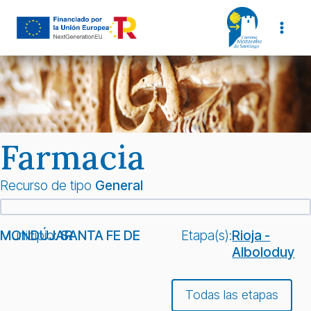
Saltar
al
contenido
Farmacia
Recurso de tipo
General
Municipio:
SANTA FE DE MONDÚJAR
Etapa(s):
Rioja -
Alboloduy
Todas las etapas