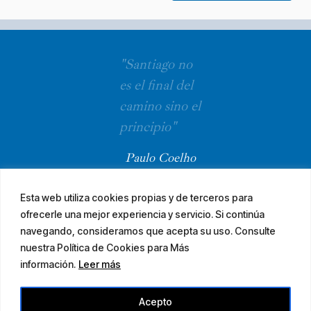
"Santiago no
es el final del
camino sino el
principio"
Paulo Coelho
Esta web utiliza cookies propias y de terceros para
ofrecerle una mejor experiencia y servicio. Si continúa
navegando, consideramos que acepta su uso. Consulte
nuestra Política de Cookies para Más
información.
Leer más
© 2026 El Camino Mozárabe de Santiago · diseña
Acepto
Aviso legal
Accesibilidad
Mapa web