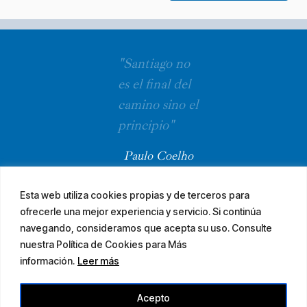
"Santiago no
es el final del
camino sino el
principio"
Paulo Coelho
Esta web utiliza cookies propias y de terceros para
ofrecerle una mejor experiencia y servicio. Si continúa
navegando, consideramos que acepta su uso. Consulte
nuestra Política de Cookies para Más
información.
Leer más
© 2026 El Camino Mozárabe de Santiago · diseña
Acepto
Aviso legal
Accesibilidad
Mapa web