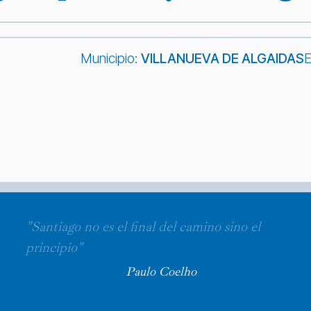
Municipio:
VILLANUEVA DE ALGAIDAS
E
"Santiago no es el final del camino sino el
principio"
Paulo Coelho