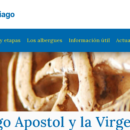
iago
y etapas
Los albergues
Información útil
Actua
go Apostol y la Vir