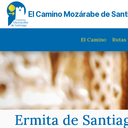
Saltar
al
El Camino Mozárabe de Sant
contenido
El Camino
Rutas 
Ermita de Santia