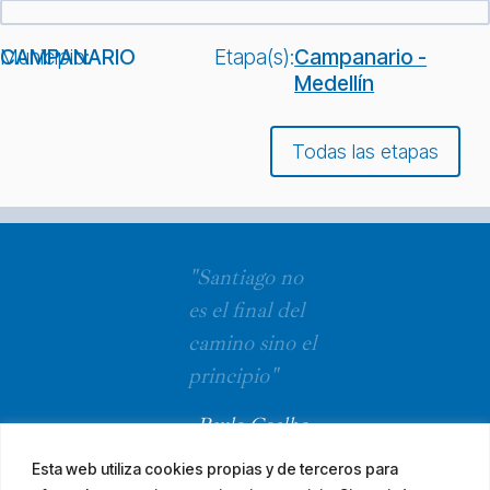
Municipio:
CAMPANARIO
Etapa(s):
Campanario -
Medellín
Todas las etapas
"Santiago no
es el final del
camino sino el
principio"
Paulo Coelho
Esta web utiliza cookies propias y de terceros para