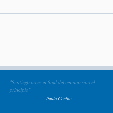
"Santiago no es el final del camino sino el
principio"
Paulo Coelho