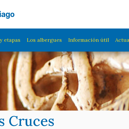
iago
y etapas
Los albergues
Información útil
Actua
es Cruces