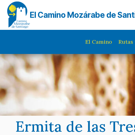
Saltar
al
El Camino Mozárabe de Sant
contenido
El Camino
Rutas 
Ermita de las Tr