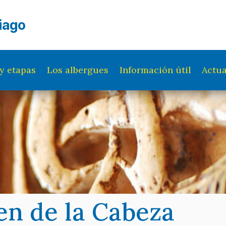
iago
y etapas
Los albergues
Información útil
Actua
en de la Cabeza