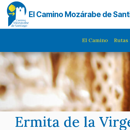
Saltar
al
El Camino Mozárabe de Sant
contenido
El Camino
Rutas 
Ermita de la Virg