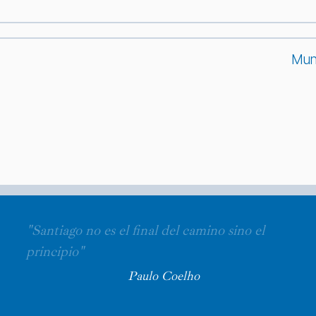
Muni
"Santiago no es el final del camino sino el
principio"
Paulo Coelho