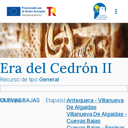
Saltar
al
contenido
Era del Cedrón II
Recurso de tipo
General
Municipio:
CUEVAS BAJAS
Etapa(s):
Antequera - Villanueva
De Algaidas
Villanueva De Algaidas -
Cuevas Bajas
Cuevas Bajas - Encinas