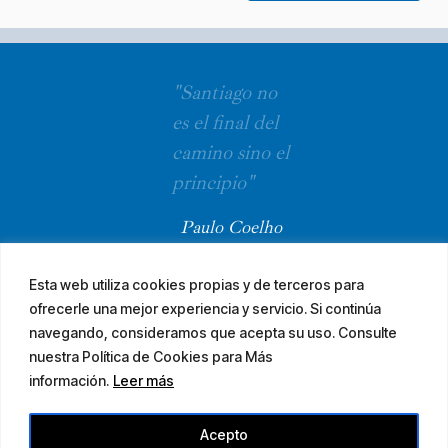
"Santiago no
es el final del
camino sino el
principio"
Paulo Coelho
Esta web utiliza cookies propias y de terceros para
ofrecerle una mejor experiencia y servicio. Si continúa
navegando, consideramos que acepta su uso. Consulte
nuestra Política de Cookies para Más
información.
Leer más
© 2026 El Camino Mozárabe de Santiago · diseña
Acepto
Aviso legal
Accesibilidad
Mapa web