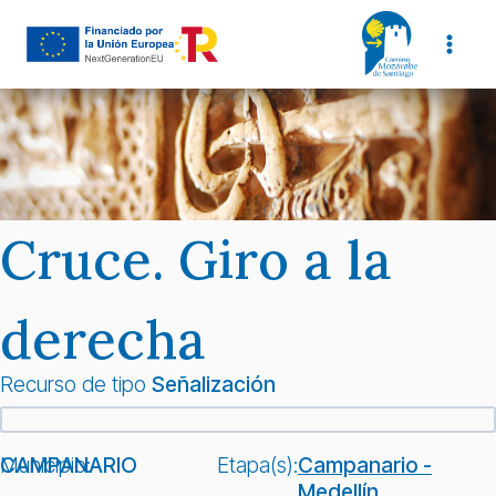
Saltar
al
contenido
Cruce. Giro a la
derecha
Recurso de tipo
Señalización
Municipio:
CAMPANARIO
Etapa(s):
Campanario -
Medellín