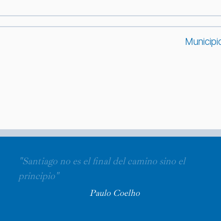
Municipi
"Santiago no es el final del camino sino el
principio"
Paulo Coelho