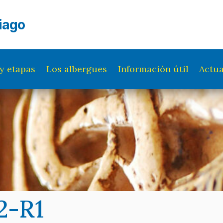
iago
y etapas
Los albergues
Información útil
Actua
2-R1