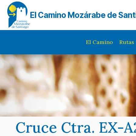
Saltar
al
El Camino Mozárabe de Sant
contenido
El Camino
Rutas 
Cruce Ctra. EX-A