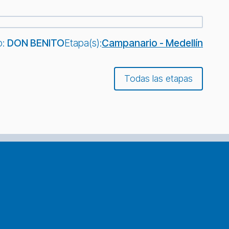
o:
DON BENITO
Etapa(s):
Campanario - Medellín
Todas las etapas