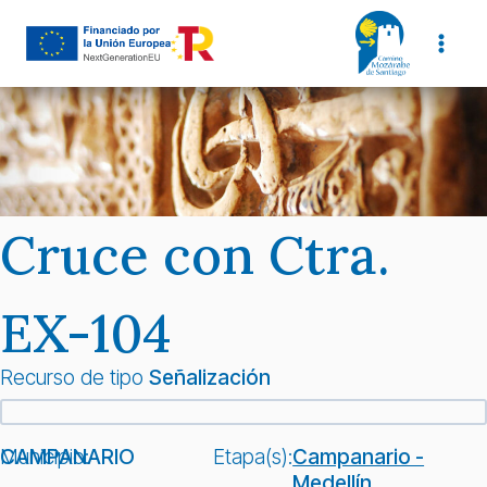
Saltar
al
contenido
Cruce con Ctra.
EX-104
Recurso de tipo
Señalización
Municipio:
CAMPANARIO
Etapa(s):
Campanario -
Medellín