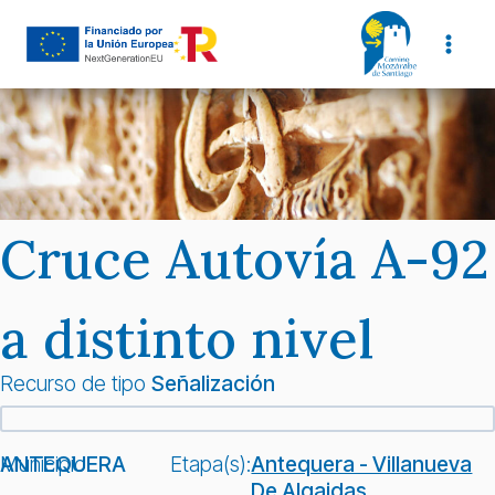
Saltar
al
contenido
Cruce Autovía A-92
a distinto nivel
Recurso de tipo
Señalización
Municipio:
ANTEQUERA
Etapa(s):
Antequera - Villanueva
De Algaidas