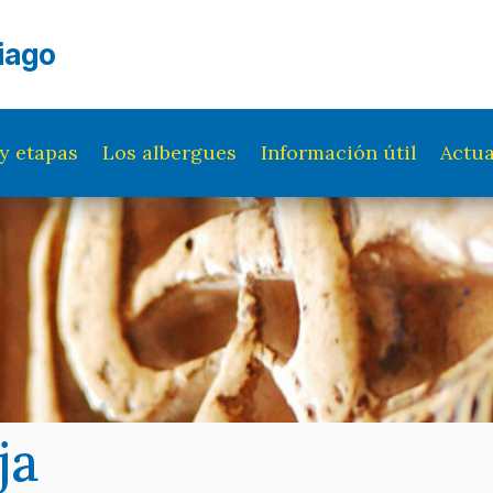
iago
y etapas
Los albergues
Información útil
Actua
ja