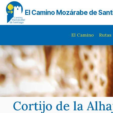
Saltar
al
El Camino Mozárabe de Sant
contenido
El Camino
Rutas 
Cortijo de la Alha