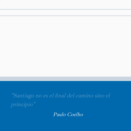
"Santiago no es el final del camino sino el
principio"
Paulo Coelho