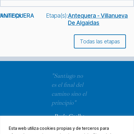
Municipio:
ANTEQUERA
Etapa(s):
Antequera - Villanueva
De Algaidas
Todas las etapas
"Santiago no
es el final del
camino sino el
principio"
Paulo Coelho
Esta web utiliza cookies propias y de terceros para