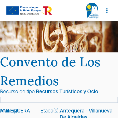
Saltar
al
contenido
Convento de Los
Remedios
Recurso de tipo
Recursos Turísticos y Ocio
Municipio:
ANTEQUERA
Etapa(s):
Antequera - Villanueva
De Algaidas