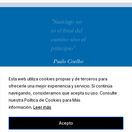
"Santiago no
es el final del
camino sino el
principio"
Paulo Coelho
Esta web utiliza cookies propias y de terceros para
ofrecerle una mejor experiencia y servicio. Si continúa
navegando, consideramos que acepta su uso. Consulte
nuestra Política de Cookies para Más
información.
Leer más
© 2026 El Camino Mozárabe de Santiago · diseña
Acepto
Aviso legal
Accesibilidad
Mapa web