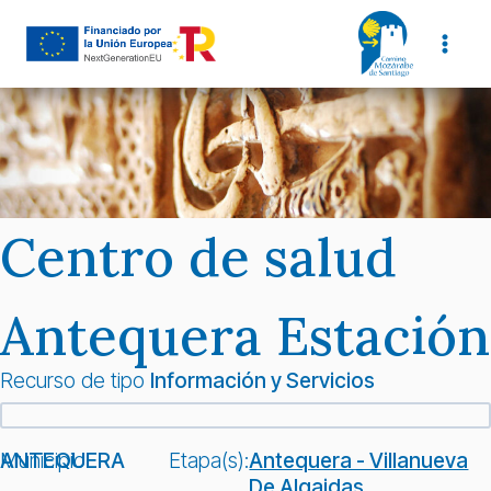
Saltar
al
contenido
Centro de salud
Antequera Estación
Recurso de tipo
Información y Servicios
Municipio:
ANTEQUERA
Etapa(s):
Antequera - Villanueva
De Algaidas